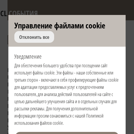
CL
СОБЫТИЯ
Управление файлами сookie
Презентации книг
Отклонить все
Луиджи Джуссани
Уведомление
Для обеспечения большего удобства при посещении сайт
Выбрать книгу:
Религиозное чувство
использует файлы сookie. Эти файлы - наши собственные или
Un avvenimento nella vita dell’uomo
третьих сторон - включают в себя профилирующие файлы сookie
Dall’utopia alla presenza (1975-1978)
для адаптации предоставляемых услуг к предпочтениям
Il miracolo dell'ospitalità
пользователя, для анализа действий пользователей на сайте с
Новые пути христианского опыта
целью дальнейшего улучшения сайта и в отдельных случаях для
Realtà e giovinezza. La sfida
Зачем церковь?
рассылки рекламы. Для получения дополнительной
Dalla liturgia vissuta. Una testimonianza
информации просим ознакомиться с нашей
Политикой
Рискованное дело воспитания
использования файлов cookie
.
У истоков христианского притязания