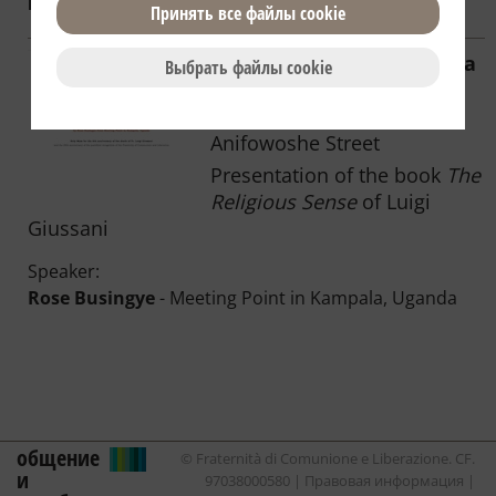
Можно ли жить так?
Принять все файлы сookie
2/27/2011 | 15:00 | Victoria
Выбрать файлы сookie
Island | Lagos
Lagos Resource Centre, 9,
Anifowoshe Street
Presentation of the book
The
Religious Sense
of Luigi
Giussani
Speaker:
Rose Busingye
- Meeting Point in Kampala, Uganda
общение
© Fraternità di Comunione e Liberazione. CF.
и
97038000580 |
Правовая информация
|