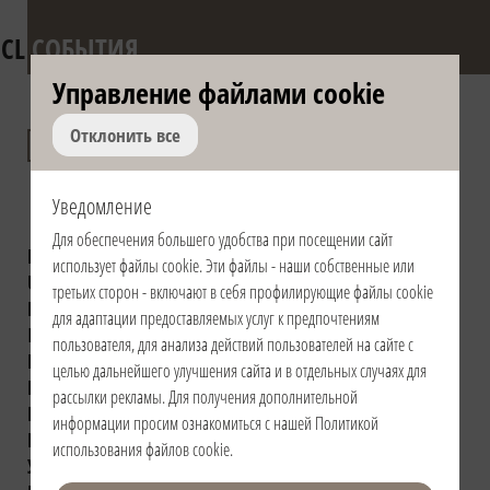
CL
СОБЫТИЯ
Управление файлами сookie
Презентации книг
Отклонить все
Луиджи Джуссани
Уведомление
Для обеспечения большего удобства при посещении сайт
Выбрать книгу:
Религиозное чувство
использует файлы сookie. Эти файлы - наши собственные или
Un avvenimento nella vita dell’uomo
третьих сторон - включают в себя профилирующие файлы сookie
Dall’utopia alla presenza (1975-1978)
для адаптации предоставляемых услуг к предпочтениям
Il miracolo dell'ospitalità
пользователя, для анализа действий пользователей на сайте с
Новые пути христианского опыта
целью дальнейшего улучшения сайта и в отдельных случаях для
Realtà e giovinezza. La sfida
Зачем церковь?
рассылки рекламы. Для получения дополнительной
Dalla liturgia vissuta. Una testimonianza
информации просим ознакомиться с нашей
Политикой
Рискованное дело воспитания
использования файлов cookie
.
У истоков христианского притязания