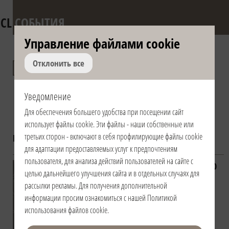
CL
СОБЫТИЯ
Управление файлами сookie
Презентации книги
Отклонить все
"Пробуждение
Уведомление
человечности"
Для обеспечения большего удобства при посещении сайт
использует файлы сookie. Эти файлы - наши собственные или
третьих сторон - включают в себя профилирующие файлы сookie
Год:
2020
для адаптации предоставляемых услуг к предпочтениям
пользователя, для анализа действий пользователей на сайте с
6/19/2020
целью дальнейшего улучшения сайта и в отдельных случаях для
| 19:00 |
рассылки рекламы. Для получения дополнительной
Italia /
информации просим ознакомиться с нашей
Политикой
Italy |
использования файлов cookie
.
Rimini
Diretta