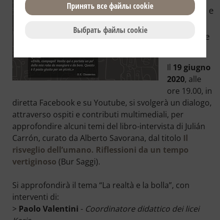
Принять все файлы сookie
Facebook e
Youtube
Выбрать файлы сookie
La realtà e
la bolla
Il
19 giugno
2020
, alle
ore 19.00, in
diretta Facebook e su Youtube, si svolgerà un dialogo,
attraverso ospiti e contributi multimediali, per
approfondire alcuni temi del libro-intervista di Julián
Carrón, curato da Alberto Savorana, dal titolo
Il
risveglio dell’umano. Riflessioni da un tempo
vertiginoso
(Bur Saggi).
Si approfondirà il tema “La realtà e la bolla”, con
interventi di:
>
Paolo Valentini
-
Coordinatore didattico dei licei