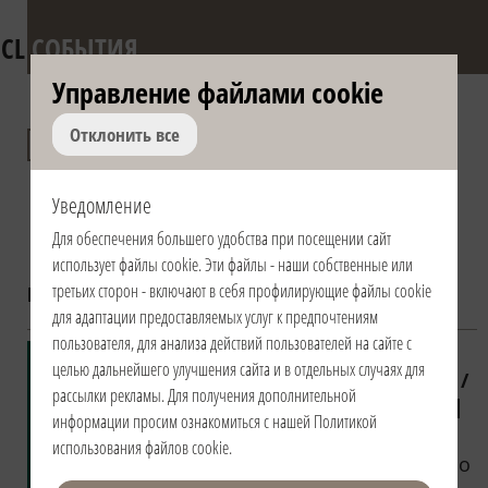
CL
СОБЫТИЯ
Управление файлами сookie
Презентации книги
Отклонить все
"Пробуждение
Уведомление
человечности"
Для обеспечения большего удобства при посещении сайт
использует файлы сookie. Эти файлы - наши собственные или
третьих сторон - включают в себя профилирующие файлы сookie
Год:
2020
для адаптации предоставляемых услуг к предпочтениям
пользователя, для анализа действий пользователей на сайте с
7/25/2020 |
целью дальнейшего улучшения сайта и в отдельных случаях для
16:00 | Brasile /
рассылки рекламы. Для получения дополнительной
Brazil / Brasil |
информации просим ознакомиться с нашей
Политикой
Streaming
использования файлов cookie
.
Apresentação do