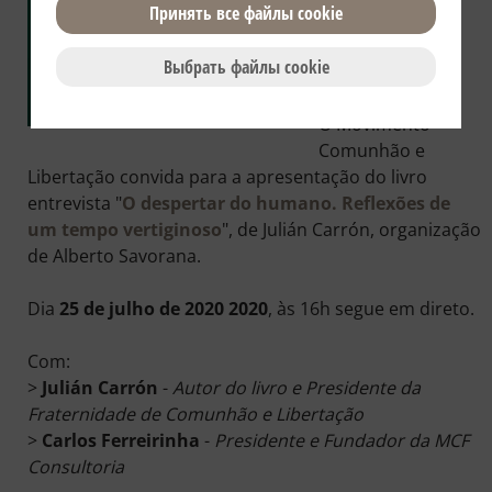
livro de Julián
Принять все файлы сookie
Carrón "O
despertar do
Выбрать файлы сookie
humano"
O Movimento
Comunhão e
Libertação convida para a apresentação do livro
entrevista "
O despertar do humano. Reflexões de
um tempo vertiginoso
", de Julián Carrón, organização
de Alberto Savorana.
Dia
25 de julho de 2020 2020
, às 16h segue em direto.
Com:
>
Julián Carrón
-
Autor do livro e Presidente da
Fraternidade de Comunhão e Libertação
>
Carlos Ferreirinha
-
Presidente e Fundador da MCF
Consultoria